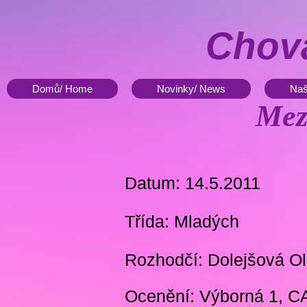
Chova
Domů/ Home
Novinky/ News
Naš
Mez
Datum: 14.5.2011
Třída: Mladých
Rozhodčí: Dolejšová O
Ocenění: Výborná 1, C