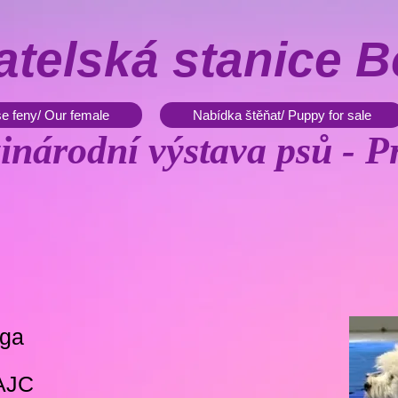
telská stanice B
e feny/ Our female
Nabídka štěňat/ Puppy for sale
inárodní výstava psů - P
lga
AJC