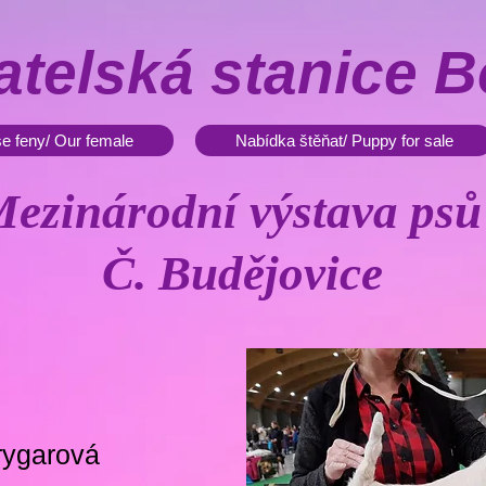
telská stanice B
e feny/ Our female
Nabídka štěňat/ Puppy for sale
ezinárodní výstava psů
Č. Budějovice
rygarová