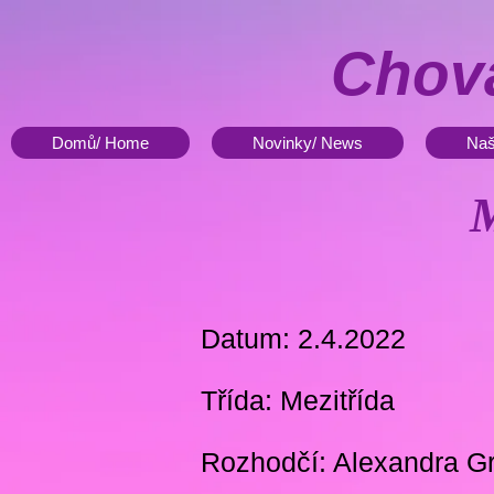
Chova
Domů/ Home
Novinky/ News
Naš
M
Datum: 2.4.2022
Třída: Mezitřída
Rozhodčí: Alexandra G