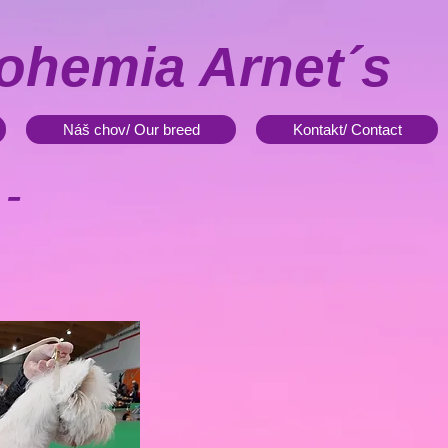
ohemia Arnet´s
Náš chov/ Our breed
Kontakt/ Contact
 -